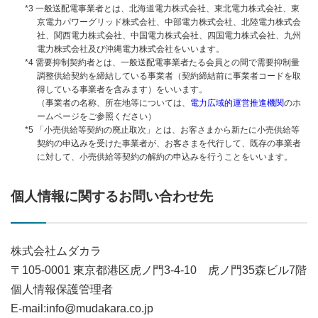
*3 一般送配電事業者とは、北海道電力株式会社、東北電力株式会社、東
京電力パワーグリッド株式会社、中部電力株式会社、北陸電力株式会
社、関西電力株式会社、中国電力株式会社、四国電力株式会社、九州
電力株式会社及び沖縄電力株式会社をいいます。
*4 需要抑制契約者とは、一般送配電事業者たる会員との間で需要抑制量
調整供給契約を締結している事業者（契約締結前に事業者コードを取
得している事業者を含みます）をいいます。
（事業者の名称、所在地等については、
電力広域的運営推進機関
のホ
ームページをご参照ください）
*5 「小売供給等契約の廃止取次」とは、お客さまから新たに小売供給等
契約の申込みを受けた事業者が、お客さまを代行して、既存の事業者
に対して、小売供給等契約の解約の申込みを行うことをいいます。
個人情報に関するお問い合わせ先
株式会社ムダカラ
〒105-0001 東京都港区虎ノ門3-4-10 虎ノ門35森ビル7階
個人情報保護管理者
E-mail:info@mudakara.co.jp