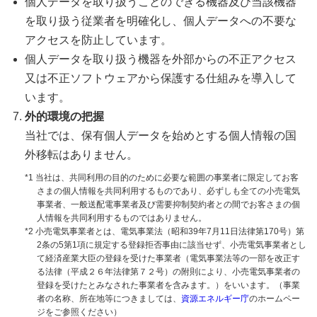
個人データを取り扱うことのできる機器及び当該機器
を取り扱う従業者を明確化し、個人データへの不要な
アクセスを防止しています。
個人データを取り扱う機器を外部からの不正アクセス
又は不正ソフトウェアから保護する仕組みを導入して
います。
外的環境の把握
当社では、保有個人データを始めとする個人情報の国
外移転はありません。
*1 当社は、共同利用の目的のために必要な範囲の事業者に限定してお客
さまの個人情報を共同利用するものであり、必ずしも全ての小売電気
事業者、一般送配電事業者及び需要抑制契約者との間でお客さまの個
人情報を共同利用するものではありません。
*2 小売電気事業者とは、電気事業法（昭和39年7月11日法律第170号）第
2条の5第1項に規定する登録拒否事由に該当せず、小売電気事業者とし
て経済産業大臣の登録を受けた事業者（電気事業法等の一部を改正す
る法律（平成２６年法律第７２号）の附則により、小売電気事業者の
登録を受けたとみなされた事業者を含みます。）をいいます。（事業
者の名称、所在地等につきましては、
資源エネルギー庁
のホームペー
ジをご参照ください）