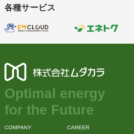
各種サービス
Optimal energy
for the Future
COMPANY
CAREER