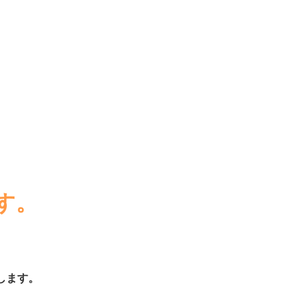
す。
。
します。